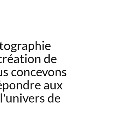
otographie
 création de
us concevons
répondre aux
l'univers de