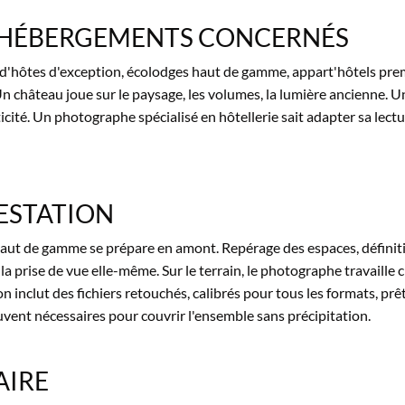
'HÉBERGEMENTS CONCERNÉS
d'hôtes d'exception,
écolodges haut de gamme,
appart'hôtels pre
Un château joue sur
le paysage, les
volumes, la lumière ancienne.
Un
icité.
Un photographe spécialisé
en hôtellerie sait
adapter sa lect
ESTATION
ut de gamme se prépare en amont. Repérage des espaces, définition
e la prise de vue elle-même. Sur le terrain, le photographe travail
on inclut des fichiers retouchés, calibrés pour tous les formats, prê
uvent nécessaires pour couvrir l'ensemble sans précipitation.
AIRE