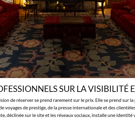
OFESSIONNELS SUR
LA VISIBILITÉ 
ision de réserver se prend
rarement sur le prix. Elle se
prend sur la
de voyages de prestige, de
la presse internationale
et des clientèle
e, déclinée sur le site
et les réseaux sociaux,
installe une identité 