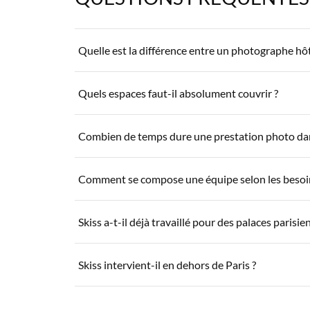
Quelle est la différence entre un photographe hô
Un photographe d'architecture documente des bâtim
Quels espaces faut-il absolument couvrir ?
l'ambiance, la gastronomie, l'accueil. L'objectif n'
Chambres et suites, restaurant, espaces communs,
Combien de temps dure une prestation photo dan
même soin photographique.
Quelques heures, une demi-journée ou une journée 
Comment se compose une équipe selon les besoi
sein des établissements.
Photographe seul, photographe et vidéaste, ou éq
Skiss a-t-il déjà travaillé pour des palaces parisie
Oui : Ritz Paris, Hôtel de Crillon, Shangri-La, Pla
Skiss intervient-il en dehors de Paris ?
Oui, en France et à l'international.