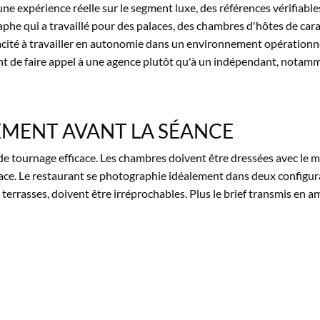
r une expérience réelle sur le segment luxe, des références vérifiab
phe qui a travaillé pour des palaces, des chambres d'hôtes de car
cité à travailler en autonomie dans un environnement opérationnel 
ent de faire appel à une agence plutôt qu'à un indépendant, notam
EMENT AVANT LA SÉANCE
e tournage efficace. Les chambres doivent être dressées avec le mê
lace. Le restaurant se photographie idéalement dans deux configurat
 terrasses, doivent être irréprochables. Plus le brief transmis en am
S