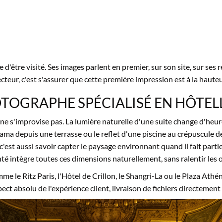
me
d'être visité. Ses
images parlent en
premier, sur son site,
sur ses 
ecteur,
c'est s'assurer que
cette première impression est à la
hauteu
TOGRAPHE SPÉCIALISÉ EN
HÔTEL
 ne s'improvise pas.
La lumière naturelle
d'une suite change d'heu
orama
depuis une terrasse ou le
reflet d'une piscine au
crépuscule d
c'est aussi
savoir capter le paysage
environnant quand il fait parti
té intègre
toutes ces dimensions
naturellement, sans ralentir les
o
omme
le Ritz Paris, l'Hôtel de
Crillon, le Shangri-La ou le
Plaza Athé
pect absolu de
l'expérience client, livraison
de fichiers directement