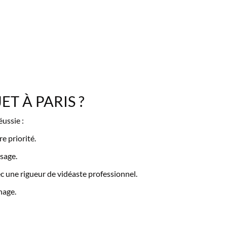
T À PARIS ?
éussie :
e priorité.
ssage.
ec une rigueur de vidéaste professionnel.
nage.